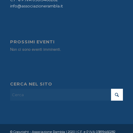
info@associazionerambla.it
PROSSIMI EVENTI
Non ci sono eventi imminenti.
CERCA NEL SITO
© Copyright - Associazione Rambla | 2020 | C.F. e P.IVA 03819460282