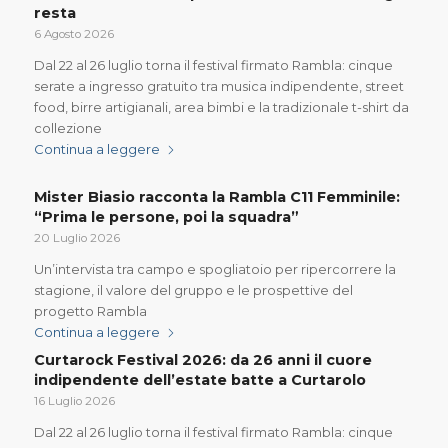
resta
6 Agosto 2026
Dal 22 al 26 luglio torna il festival firmato Rambla: cinque
serate a ingresso gratuito tra musica indipendente, street
food, birre artigianali, area bimbi e la tradizionale t-shirt da
collezione
Continua a leggere
Mister Biasio racconta la Rambla C11 Femminile:
“Prima le persone, poi la squadra”
20 Luglio 2026
Un’intervista tra campo e spogliatoio per ripercorrere la
stagione, il valore del gruppo e le prospettive del
progetto Rambla
Continua a leggere
Curtarock Festival 2026: da 26 anni il cuore
indipendente dell’estate batte a Curtarolo
16 Luglio 2026
Dal 22 al 26 luglio torna il festival firmato Rambla: cinque