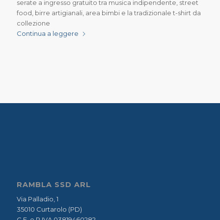
serate a ingresso gratuito tra musica indipendente, street
food, birre artigianali, area bimbi e la tradizionale t-shirt da
collezione
Continua a leggere
RAMBLA SSD ARL
Via Palladio, 1
35010 Curtarolo (PD)
C.F. e P.IVA 03819460282