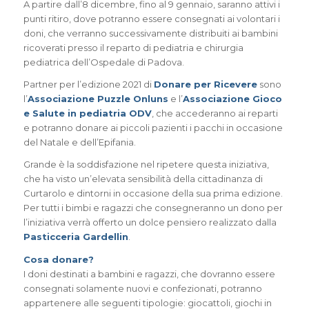
A partire dall’8 dicembre, fino al 9 gennaio, saranno attivi i
punti ritiro, dove potranno essere consegnati ai volontari i
doni, che verranno successivamente distribuiti ai bambini
ricoverati presso il reparto di pediatria e chirurgia
pediatrica dell’Ospedale di Padova.
Partner per l’edizione 2021 di
Donare per Ricevere
sono
l’
Associazione Puzzle Onluns
e l’
Associazione Gioco
e Salute in pediatria ODV
, che accederanno ai reparti
e potranno donare ai piccoli pazienti i pacchi in occasione
del Natale e dell’Epifania.
Grande è la soddisfazione nel ripetere questa iniziativa,
che ha visto un’elevata sensibilità della cittadinanza di
Curtarolo e dintorni in occasione della sua prima edizione.
Per tutti i bimbi e ragazzi che consegneranno un dono per
l’iniziativa verrà offerto un dolce pensiero realizzato dalla
Pasticceria Gardellin
.
Cosa donare?
I doni destinati a bambini e ragazzi, che dovranno essere
consegnati solamente nuovi e confezionati, potranno
appartenere alle seguenti tipologie: giocattoli, giochi in