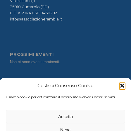
Via Palladio, 1
35010 Curtarolo (PD)
C.F. e P.IVA 03819460282
info@associazionerambla.it
PROSSIMI EVENTI
Non ci sono eventi imminenti.
Gestisci Consenso Cookie
CERCA NEL SITO
Usiamo cookie per ottimizzare il nostro sito web ed i nostri servizi.
Accetta
Nega