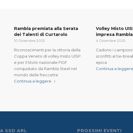
Rambla premiata alla Serata
Volley Misto UI
dei Talenti di Curtarolo
impresa Rambla
10 Dicembre 2025
4 Dicembre 2025
Riconoscimenti per la vittoria della
Cadono i campioni
Coppa Veneto di volley misto UISP
sconfitti al tie-brea
e per il titolo nazionale FIGF
epica
conquistato da Rambla Steel nel
Continua a legger
mondo delle freccette
Continua a leggere
A SSD ARL
PROSSIMI EVENTI