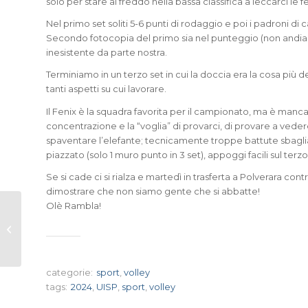
solo per stare al freddo nella bassa classifica a leccarci le fe
Nel primo set soliti 5-6 punti di rodaggio e poi i padroni di c
Secondo fotocopia del primo sia nel punteggio (non andiamo
inesistente da parte nostra.
Terminiamo in un terzo set in cui la doccia era la cosa più 
tanti aspetti su cui lavorare.
Il Fenix è la squadra favorita per il campionato, ma è manca
concentrazione e la “voglia” di provarci, di provare a vedere
spaventare l’elefante; tecnicamente troppe battute sbagli
piazzato (solo 1 muro punto in 3 set), appoggi facili sul terz
Se si cade ci si rialza e martedì in trasferta a Polverara contr
dimostrare che non siamo gente che si abbatte!
Olè Rambla!
Pronti, partenza, via!
categorie:
sport
,
volley
tags:
2024
,
UISP
,
sport
,
volley