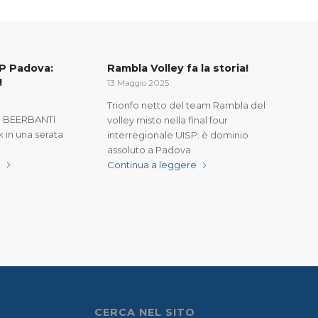
SP Padova:
Rambla Volley fa la storia!
!
13 Maggio 2025
Trionfo netto del team Rambla del
: BEERBANTI
volley misto nella final four
k in una serata
interregionale UISP: è dominio
assoluto a Padova
e
Continua a leggere
CERCA NEL SITO