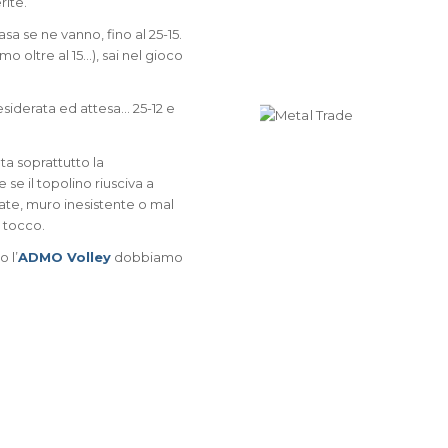
rite.
asa se ne vanno, fino al 25-15.
 oltre al 15…), sai nel gioco
desiderata ed attesa… 25-12 e
ta soprattutto la
 se il topolino riusciva a
ate, muro inesistente o mal
o tocco.
o l’
ADMO Volley
dobbiamo