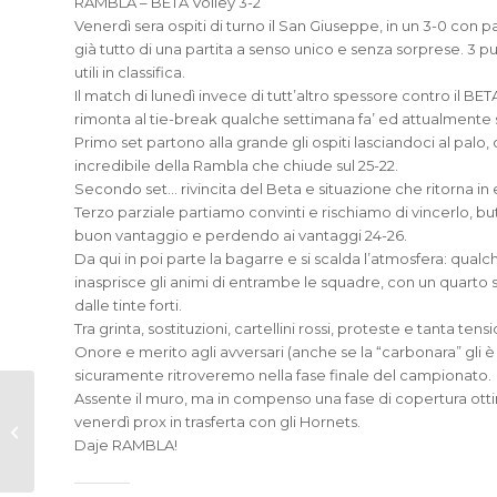
RAMBLA – BETA Volley 3-2
Venerdì sera ospiti di turno il San Giuseppe, in un 3-0 con par
già tutto di una partita a senso unico e senza sorprese. 3 p
utili in classifica.
Il match di lunedì invece di tutt’altro spessore contro il BETA
rimonta al tie-break qualche settimana fa’ ed attualmente s
Primo set partono alla grande gli ospiti lasciandoci al palo
incredibile della Rambla che chiude sul 25-22.
Secondo set… rivincita del Beta e situazione che ritorna in e
Terzo parziale partiamo convinti e rischiamo di vincerlo, bu
buon vantaggio e perdendo ai vantaggi 24-26.
Da qui in poi parte la bagarre e si scalda l’atmosfera: qualc
inasprisce gli animi di entrambe le squadre, con un quarto 
dalle tinte forti.
Tra grinta, sostituzioni, cartellini rossi, proteste e tanta tens
Onore e merito agli avversari (anche se la “carbonara” gli 
sicuramente ritroveremo nella fase finale del campionato.
Assente il muro, ma in compenso una fase di copertura ottim
Di corsa con “Mai più
venerdì prox in trasferta con gli Hornets.
sola” sulle spalle
Daje RAMBLA!