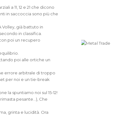
ziali a 11, 12 e 21 che dicono
unti in saccoccia sono più che
 Volley, già battuto in
econdo in classifica.
, con poi un recupero
quilibrio.
ttando poi alle ortiche un
he errore arbitrale di troppo
set per noi e un tie-break
ione la spuntiamo noi sul 15-12!
è rimasta pesante…), Che
a, grinta e lucidità. Ora