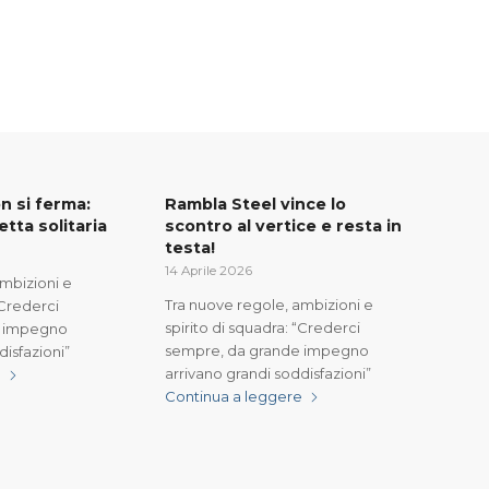
n si ferma:
Rambla Steel vince lo
vetta solitaria
scontro al vertice e resta in
testa!
14 Aprile 2026
ambizioni e
Tra nuove regole, ambizioni e
“Crederci
spirito di squadra: “Crederci
e impegno
sempre, da grande impegno
disfazioni”
arrivano grandi soddisfazioni”
e
Continua a leggere