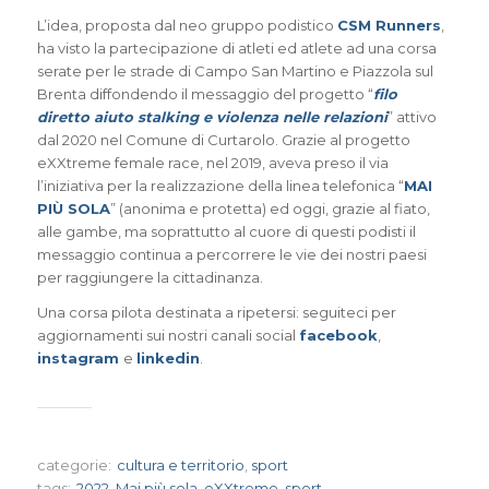
L’idea, proposta dal neo gruppo podistico
CSM Runners
,
ha visto la partecipazione di atleti ed atlete ad una corsa
serate per le strade di Campo San Martino e Piazzola sul
Brenta diffondendo il messaggio del progetto “
filo
diretto aiuto stalking e violenza nelle relazioni
” attivo
dal 2020 nel Comune di Curtarolo. Grazie al progetto
eXXtreme female race, nel 2019, aveva preso il via
l’iniziativa per la realizzazione della linea telefonica “
MAI
PIÙ SOLA
” (anonima e protetta) ed oggi, grazie al fiato,
alle gambe, ma soprattutto al cuore di questi podisti il
messaggio continua a percorrere le vie dei nostri paesi
per raggiungere la cittadinanza.
Una corsa pilota destinata a ripetersi: seguiteci per
aggiornamenti sui nostri canali social
facebook
,
instagram
e
linkedin
.
categorie:
cultura e territorio
,
sport
tags:
2022
,
Mai più sola
,
eXXtreme
,
sport