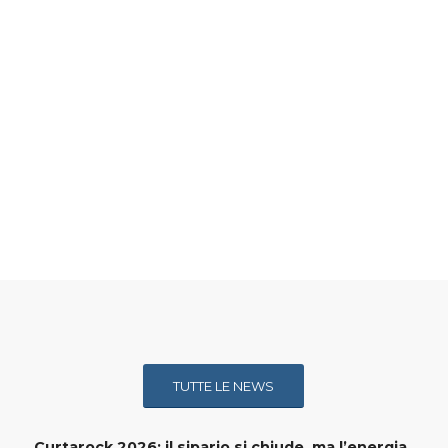
TUTTE LE NEWS
Curtarock 2026: il sipario si chiude, ma l’energia