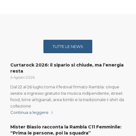
TUTTE LE NEWS
Curtarock 2026: il sipario si chiude, ma l’energia
resta
6 Agosto 2026
Dal 22 al 26 luglio torna il festival firmato Rambla: cinque
serate a ingresso gratuito tra musica indipendente, street
food, birre artigianali, area bimbi e la tradizionale t-shirt da
collezione
Continua a leggere
Mister Biasio racconta la Rambla C11 Femminile:
“Prima le persone, poi la squadra”