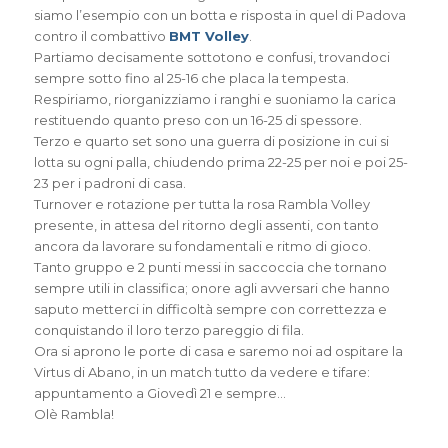
siamo l’esempio con un botta e risposta in quel di Padova
contro il combattivo
BMT Volley
.
Partiamo decisamente sottotono e confusi, trovandoci
sempre sotto fino al 25-16 che placa la tempesta.
Respiriamo, riorganizziamo i ranghi e suoniamo la carica
restituendo quanto preso con un 16-25 di spessore.
Terzo e quarto set sono una guerra di posizione in cui si
lotta su ogni palla, chiudendo prima 22-25 per noi e poi 25-
23 per i padroni di casa.
Turnover e rotazione per tutta la rosa
Rambla Volley
presente, in attesa del ritorno degli assenti, con tanto
ancora da lavorare su fondamentali e ritmo di gioco.
Tanto gruppo e 2 punti messi in saccoccia che tornano
sempre utili in classifica; onore agli avversari che hanno
saputo metterci in difficoltà sempre con correttezza e
conquistando il loro terzo pareggio di fila.
Ora si aprono le porte di casa e saremo noi ad ospitare la
Virtus di Abano, in un match tutto da vedere e tifare:
appuntamento a Giovedì 21 e sempre…
Olè Rambla!