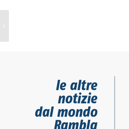
TdK / BMT VOLLEY vs
RAMBLA 2-2