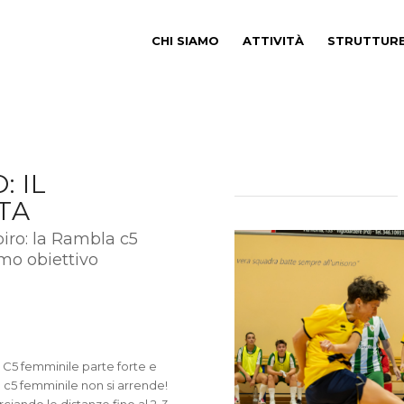
CHI SIAMO
ATTIVITÀ
STRUTTUR
: IL
TA
piro: la Rambla c5
mo obiettivo
o C5 femminile parte forte e
a c5 femminile non si arrende!