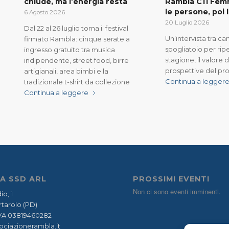
chiude, ma l’energia resta
Rambla C11 Femm
le persone, poi 
6 Agosto 2026
20 Luglio 2026
Dal 22 al 26 luglio torna il festival
Un’intervista tra c
firmato Rambla: cinque serate a
spogliatoio per rip
ingresso gratuito tra musica
stagione, il valore 
indipendente, street food, birre
prospettive del p
artigianali, area bimbi e la
Continua a legger
tradizionale t-shirt da collezione
Continua a leggere
A SSD ARL
PROSSIMI EVENTI
Non ci sono eventi imminenti.
io, 1
tarolo (PD)
.IVA 03819460282
ociazionerambla.it