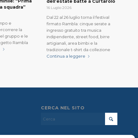
inile: “Prima
dell’estate batte a Curtarolo
la squadra”
16 Luglio 2026
Dal 22 al 26 luglio torna il festival
ampo e
firmato Rambla: cinque serate a
ercorrere la
ingresso gratuito tra musica
del gruppo e le
indipendente, street food, birre
rogetto Rambla
artigianali, area bimbi e la
e
tradizionale t-shirt da collezione
Continua a leggere
CERCA NEL SITO