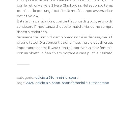
Con grinta e determinazione riusciamo a rifarci sotto, accor
con le reti di Herrera Silva e Ghigliordini. Nel secondo temp
dominando per lunghi tratti nella metà campo avversaria, m
definitivo 2-4.
È stata una partita dura, con tanti scontri di gioco, segno
sentissero l’importanza di questo match. Ma, come sempre, a
rispetto reciproco.
Sicuramente l’inizio di campionato non è in discesa, ma la te
ci sono tutte! Ora concentrazione massima a giovedì: ci aspe
importante contro il GAIA Centro Sportivo Calcio 5 femminil
con un obiettivo ben chiaro portare a casa punti e risultato
categorie:
calcio a 5 femminile
,
sport
tags:
2024
,
calcio a 5
,
sport
,
sport femminile
,
tuttocampo