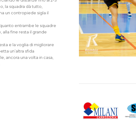
ciando le distanze fino al 2-3
o, la squadra dà tutto,
a un contropiede sigla il
 di quanto entrambe le squadre
lla fine resta il grande
sta e la voglia di migliorare
tta un’altra sfida
e, ancora una volta in casa,
!