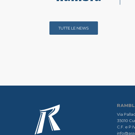
TUTTE LE NEWS
RAMBL
Via Pallad
35010 Cur
C.F. e P
info@ass