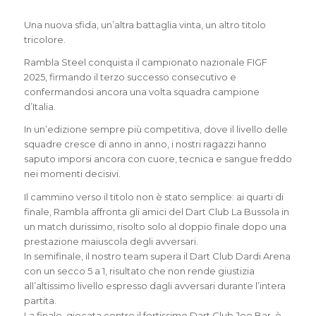
Una nuova sfida, un’altra battaglia vinta, un altro titolo
tricolore.
Rambla Steel conquista il campionato nazionale FIGF
2025, firmando il terzo successo consecutivo e
confermandosi ancora una volta squadra campione
d’Italia.
In un’edizione sempre più competitiva, dove il livello delle
squadre cresce di anno in anno, i nostri ragazzi hanno
saputo imporsi ancora con cuore, tecnica e sangue freddo
nei momenti decisivi.
Il cammino verso il titolo non è stato semplice: ai quarti di
finale, Rambla affronta gli amici del Dart Club La Bussola in
un match durissimo, risolto solo al doppio finale dopo una
prestazione maiuscola degli avversari.
In semifinale, il nostro team supera il Dart Club Dardi Arena
con un secco 5 a 1, risultato che non rende giustizia
all’altissimo livello espresso dagli avversari durante l’intera
partita.
La finale, giocata contro il fortissimo Dart Club Joe Bar, è