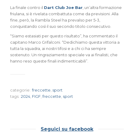
La finale contro il
Dart Club Joe Bar
, un’altra formazione
friulana, si è rivelata combattuta come da previsioni. Alla
fine, però, la Rambla Steel ha prevalso per 5-3,
conquistando così il suo secondo titolo consecutivo.
“Siamo estasiati per questo risultato”, ha commentato il
capitano Marco Grifalconi. “Dedichiamo questa vittoria a
tutta la squadra, ai nostri tifosi e a chi ci ha sempre
sostenuto. Un ringraziamento speciale va ai finalisti, che
hanno reso queste finali indimenticabili”.
categorie:
freccette
,
sport
tags:
2024
,
FIGF
,
freccette
,
sport
Seguici su facebook