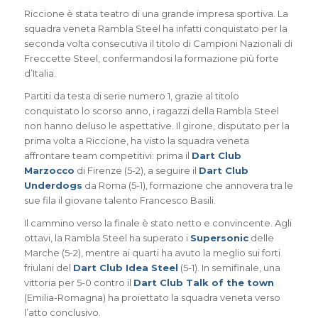
Riccione è stata teatro di una grande impresa sportiva. La
squadra veneta Rambla Steel ha infatti conquistato per la
seconda volta consecutiva il titolo di Campioni Nazionali di
Freccette Steel, confermandosi la formazione più forte
d’Italia.
Partiti da testa di serie numero 1, grazie al titolo
conquistato lo scorso anno, i ragazzi della Rambla Steel
non hanno deluso le aspettative. Il girone, disputato per la
prima volta a Riccione, ha visto la squadra veneta
affrontare team competitivi: prima il
Dart Club
Marzocco
di Firenze (5-2), a seguire il
Dart Club
Underdogs
da Roma (5-1), formazione che annovera tra le
sue fila il giovane talento Francesco Basili.
Il cammino verso la finale è stato netto e convincente. Agli
ottavi, la Rambla Steel ha superato i
Supersonic
delle
Marche (5-2), mentre ai quarti ha avuto la meglio sui forti
friulani del
Dart Club Idea Steel
(5-1). In semifinale, una
vittoria per 5-0 contro il
Dart Club Talk of the town
(Emilia-Romagna) ha proiettato la squadra veneta verso
l’atto conclusivo.